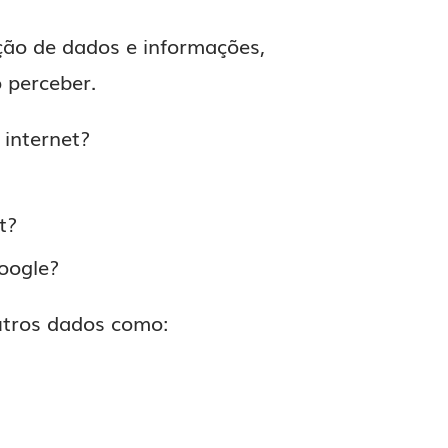
ção de dados e informações,
 perceber.
 internet?
t?
oogle?
utros dados como: