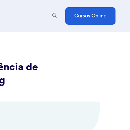
Cursos Online
ência de
og